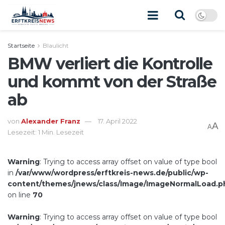
Startseite
Blaulicht
BMW verliert die Kontrolle
und kommt von der Straße
ab
von
Alexander Franz
17. April 2022
A
A
Lesezeit: 1 Min. Lesezeit
Warning
: Trying to access array offset on value of type bool
in
/var/www/wordpress/erftkreis-news.de/public/wp-
content/themes/jnews/class/Image/ImageNormalLoad.p
on line
70
Warning
: Trying to access array offset on value of type bool