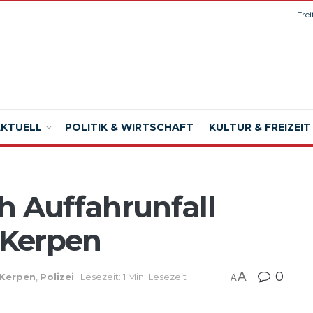
Fre
AKTUELL
POLITIK & WIRTSCHAFT
KULTUR & FREIZEIT
h Auffahrunfall
– Kerpen
A
0
Kerpen
,
Polizei
Lesezeit: 1 Min. Lesezeit
A