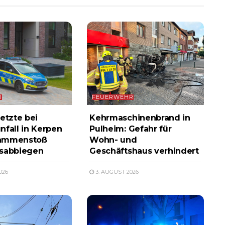
R
FEUERWEHR
etzte bei
Kehrmaschinenbrand in
nfall in Kerpen
Pulheim: Gefahr für
ammenstoß
Wohn- und
ksabbiegen
Geschäftshaus verhindert
026
3. AUGUST 2026