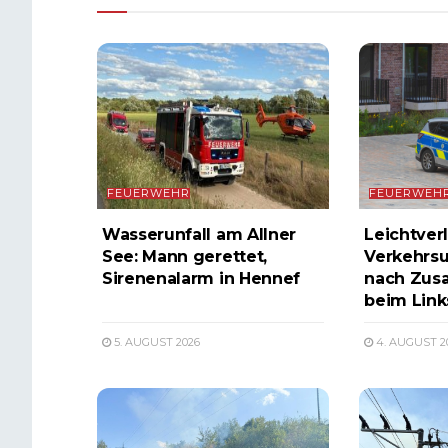
FEUERWEHR
FEUERWEH
Wasserunfall am Allner
Leichtverl
See: Mann gerettet,
Verkehrsu
Sirenenalarm in Hennef
nach Zus
beim Lin
5. AUGUST 2026
4. AUGUST 2