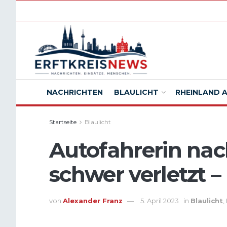
NACHRICHTEN
BLAULICHT
RHEINLAND 
Startseite
Blaulicht
Autofahrerin nac
schwer verletzt 
von
Alexander Franz
5. April 2023
in
Blaulicht
,