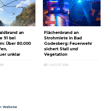
BONN
aldbrand an
Flächenbrand an
e 91 bei
Strohmiete in Bad
m: Über 80.000
Godesberg: Feuerwehr
fen,
sichert Stall und
uer unklar
Vegetation
026
2. AUGUST 2026
er Website