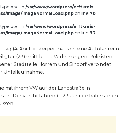
 type bool in
/var/www/wordpress/erftkreis-
ass/Image/ImageNormalLoad.php
on line
70
 type bool in
/var/www/wordpress/erftkreis-
ass/Image/ImageNormalLoad.php
on line
73
ag (4. April) in Kerpen hat sich eine Autofahrerin
ligter (23) erlitt leicht Verletzungen. Polizisten
pener Stadtteile Horrem und Sindorf verbindet,
er Unfallaufnahme.
ige mit ihrem VW auf der Landstraße in
in. Der vor ihr fahrende 23-Jährige habe seinen
üssen.