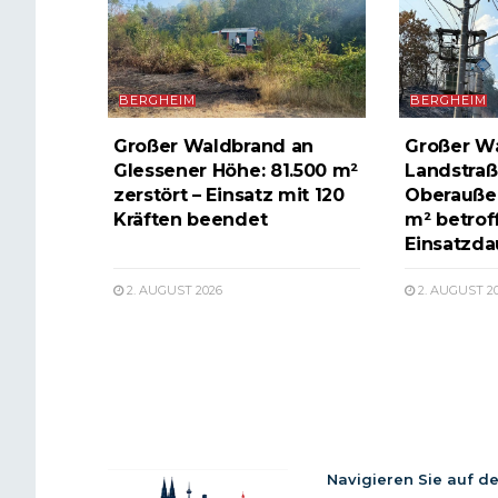
BERGHEIM
BERGHEIM
Großer Waldbrand an
Großer W
Glessener Höhe: 81.500 m²
Landstraß
zerstört – Einsatz mit 120
Oberauße
Kräften beendet
m² betrof
Einsatzda
2. AUGUST 2026
2. AUGUST 2
Navigieren Sie auf d