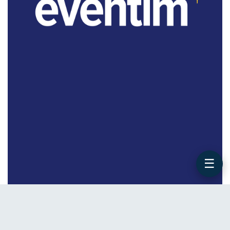
☰
WERBUNG