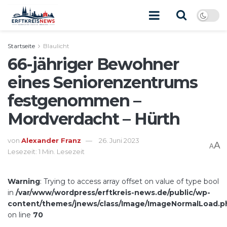
Startseite
Blaulicht
66-jähriger Bewohner
eines Seniorenzentrums
festgenommen –
Mordverdacht – Hürth
von
Alexander Franz
26. Juni 2023
A
A
Lesezeit: 1 Min. Lesezeit
Warning
: Trying to access array offset on value of type bool
in
/var/www/wordpress/erftkreis-news.de/public/wp-
content/themes/jnews/class/Image/ImageNormalLoad.p
on line
70