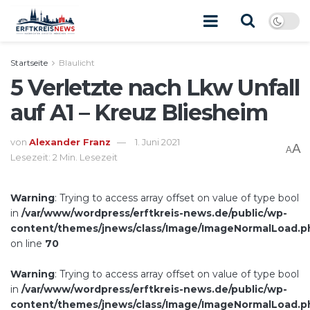
Startseite
Blaulicht
5 Verletzte nach Lkw Unfall
auf A1 – Kreuz Bliesheim
von
Alexander Franz
1. Juni 2021
A
A
Lesezeit: 2 Min. Lesezeit
Warning
: Trying to access array offset on value of type bool
in
/var/www/wordpress/erftkreis-news.de/public/wp-
content/themes/jnews/class/Image/ImageNormalLoad.p
on line
70
Warning
: Trying to access array offset on value of type bool
in
/var/www/wordpress/erftkreis-news.de/public/wp-
content/themes/jnews/class/Image/ImageNormalLoad.p