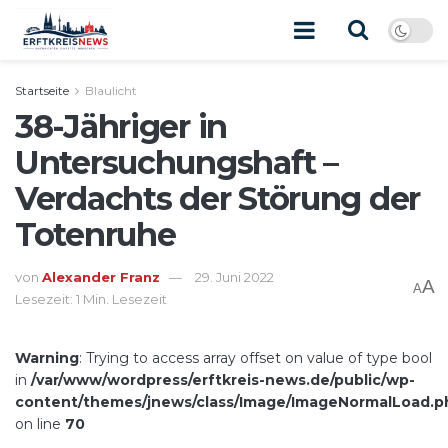
Startseite
Blaulicht
38-Jähriger in
Untersuchungshaft –
Verdachts der Störung der
Totenruhe
von
Alexander Franz
29. Juni 2022
A
A
Lesezeit: 1 Min. Lesezeit
Warning
: Trying to access array offset on value of type bool
in
/var/www/wordpress/erftkreis-news.de/public/wp-
content/themes/jnews/class/Image/ImageNormalLoad.p
on line
70