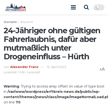
Startseite
Blaulicht
24-Jähriger ohne gültigen
Fahrerlaubnis, dafür aber
mutmaßlich unter
Drogeneinfluss – Hürth
von
Alexander Franz
12. April 2023
A
A
Lesezeit: 1 Min. Lesezeit
Warning
: Trying to access array offset on value of type bool
in
/var/www/wordpress/erftkreis-news.de/public/wp-
content/themes/jnews/class/Image/ImageNormalLoad.p
on line
70