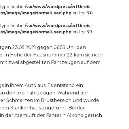
 type bool in
/var/www/wordpress/erftkreis-
ass/Image/ImageNormalLoad.php
on line
70
 type bool in
/var/www/wordpress/erftkreis-
ass/Image/ImageNormalLoad.php
on line
73
rgen 23.05.2021 gegen 06:55 Uhr den
e. In Höhe der Hausnummer 22 kam sie nach
e mit zwei abgestellten Fahrzeugen auf dem
 in ihrem Auto aus. Es entstand ein
an den drei Fahrzeugen. Während der
über Schmerzen im Brustbereich und wurde
nem Krankenhaus zugeführt. Bei der
in der Atemluft der Fahrerin Alkoholgeruch