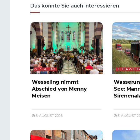
Das könnte Sie auch interessieren
WESSELING
FEUERWEH
Wesseling nimmt
Wasserunf
Abschied von Menny
See: Mann
Meisen
Sirenenal
6. AUGUST 2026
5. AUGUST 2