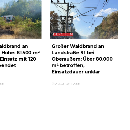
BERGHEIM
aldbrand an
Großer Waldbrand an
 Höhe: 81.500 m²
Landstraße 91 bei
 Einsatz mit 120
Oberaußem: Über 80.000
eendet
m² betroffen,
Einsatzdauer unklar
026
2. AUGUST 2026