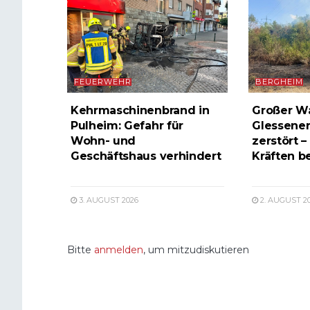
FEUERWEHR
BERGHEIM
Kehrmaschinenbrand in
Großer W
Pulheim: Gefahr für
Glessener
Wohn- und
zerstört –
Geschäftshaus verhindert
Kräften b
3. AUGUST 2026
2. AUGUST 2
Bitte
anmelden
, um mitzudiskutieren