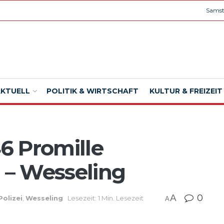
Samst
AKTUELL
POLITIK & WIRTSCHAFT
KULTUR & FREIZEIT
46 Promille
l – Wesseling
A
0
Polizei
,
Wesseling
Lesezeit: 1 Min. Lesezeit
A