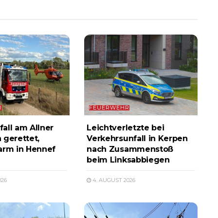
R
FEUERWEHR
all am Allner
Leichtverletzte bei
 gerettet,
Verkehrsunfall in Kerpen
arm in Hennef
nach Zusammenstoß
beim Linksabbiegen
026
4. AUGUST 2026