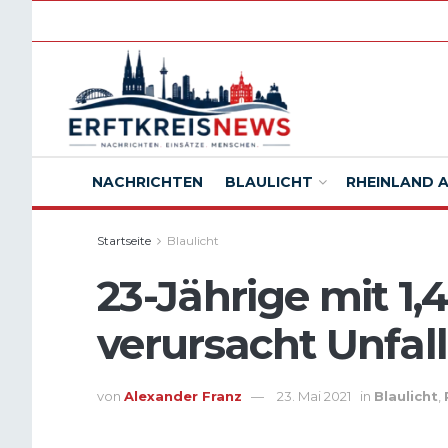
NACHRICHTEN
BLAULICHT
RHEINLAND 
Startseite
Blaulicht
23-Jährige mit 1,
verursacht Unfal
von
Alexander Franz
23. Mai 2021
in
Blaulicht
,