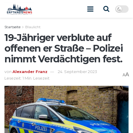
Startseite
Blaulicht
19-Jähriger verblute auf
offenen er Straße – Polizei
nimmt Verdächtigen fest.
von
Alexander Franz
24. September 2023
A
A
Lesezeit: 1 Min. Lesezeit