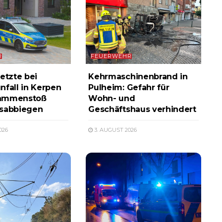
R
FEUERWEHR
etzte bei
Kehrmaschinenbrand in
nfall in Kerpen
Pulheim: Gefahr für
ammenstoß
Wohn- und
ksabbiegen
Geschäftshaus verhindert
026
3. AUGUST 2026