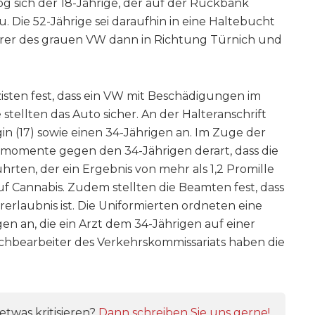
og sich der 18-Jährige, der auf der Rückbank
. Die 52-Jährige sei daraufhin in eine Haltebucht
rer des grauen VW dann in Richtung Türnich und
isten fest, dass ein VW mit Beschädigungen im
stellten das Auto sicher. An der Halteranschrift
gin (17) sowie einen 34-Jährigen an. Im Zuge der
smomente gegen den 34-Jährigen derart, dass die
rten, der ein Ergebnis von mehr als 1,2 Promille
auf Cannabis. Zudem stellten die Beamten fest, dass
rerlaubnis ist. Die Uniformierten ordneten eine
 an, die ein Arzt dem 34-Jährigen auf einer
chbearbeiter des Verkehrskommissariats haben die
twas kritisieren?
Dann schreiben Sie uns gerne!