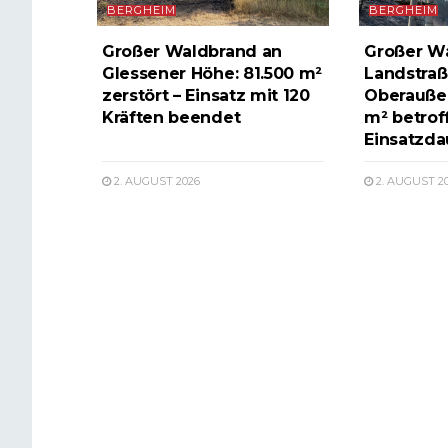
BERGHEIM
BERGHEIM
Großer Waldbrand an
Großer W
Glessener Höhe: 81.500 m²
Landstraß
zerstört – Einsatz mit 120
Oberauße
Kräften beendet
m² betrof
Einsatzda
2. AUGUST 2026
2. AUGUST 2