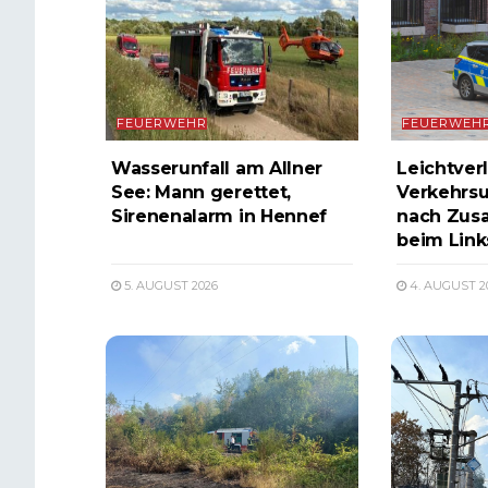
FEUERWEHR
FEUERWEH
Wasserunfall am Allner
Leichtverl
See: Mann gerettet,
Verkehrsu
Sirenenalarm in Hennef
nach Zus
beim Lin
5. AUGUST 2026
4. AUGUST 2