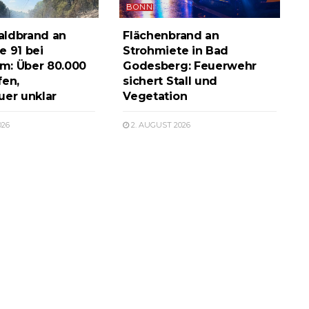
BONN
aldbrand an
Flächenbrand an
e 91 bei
Strohmiete in Bad
m: Über 80.000
Godesberg: Feuerwehr
fen,
sichert Stall und
uer unklar
Vegetation
026
2. AUGUST 2026