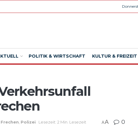
Donnerst
AKTUELL
POLITIK & WIRTSCHAFT
KULTUR & FREIZEIT
 Verkehrsunfall
Frechen
A
0
,
Frechen
,
Polizei
Lesezeit: 2 Min. Lesezeit
A