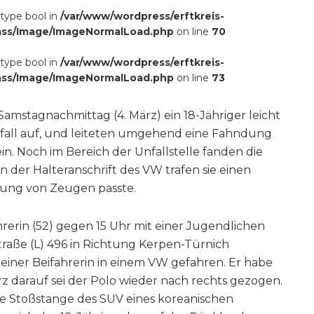
 type bool in
/var/www/wordpress/erftkreis-
ass/Image/ImageNormalLoad.php
on line
70
 type bool in
/var/www/wordpress/erftkreis-
ass/Image/ImageNormalLoad.php
on line
73
Samstagnachmittag (4. März) ein 18-Jähriger leicht
nfall auf, und leiteten umgehend eine Fahndung
n. Noch im Bereich der Unfallstelle fanden die
der Halteranschrift des VW trafen sie einen
ibung von Zeugen passte.
rerin (52) gegen 15 Uhr mit einer Jugendlichen
traße (L) 496 in Richtung Kerpen-Türnich
t einer Beifahrerin in einem VW gefahren. Er habe
z darauf sei der Polo wieder nach rechts gezogen.
re Stoßstange des SUV eines koreanischen