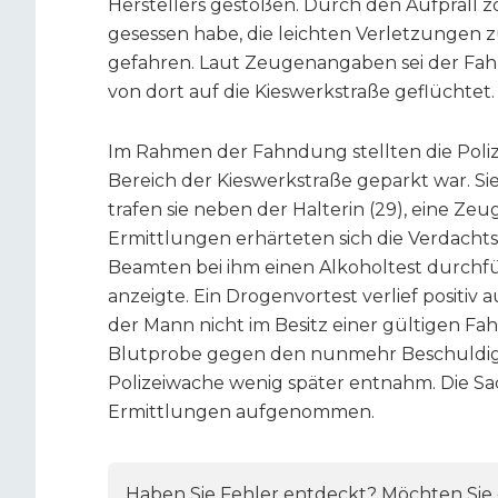
Herstellers gestoßen. Durch den Aufprall z
gesessen habe, die leichten Verletzungen zu
gefahren. Laut Zeugenangaben sei der Fah
von dort auf die Kieswerkstraße geflüchtet.
Im Rahmen der Fahndung stellten die Poliz
Bereich der Kieswerkstraße geparkt war. Sie 
trafen sie neben der Halterin (29), eine Zeu
Ermittlungen erhärteten sich die Verdacht
Beamten bei ihm einen Alkoholtest durchfüh
anzeigte. Ein Drogenvortest verlief positiv 
der Mann nicht im Besitz einer gültigen Fah
Blutprobe gegen den nunmehr Beschuldigen
Polizeiwache wenig später entnahm. Die Sa
Ermittlungen aufgenommen.
Haben Sie Fehler entdeckt? Möchten Sie e