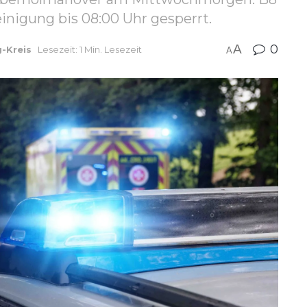
nigung bis 08:00 Uhr gesperrt.
A
0
g-Kreis
Lesezeit: 1 Min. Lesezeit
A