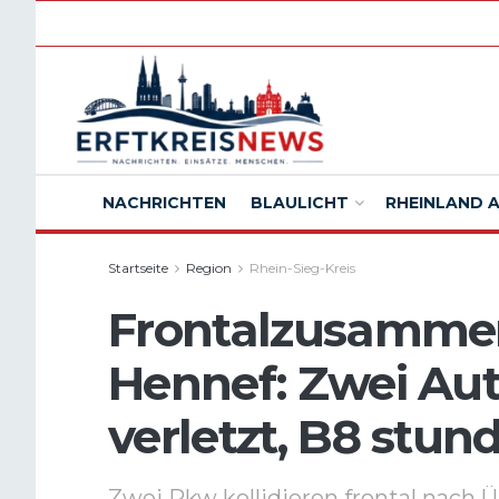
NACHRICHTEN
BLAULICHT
RHEINLAND 
Startseite
Region
Rhein-Sieg-Kreis
Frontalzusammen
Hennef: Zwei Aut
verletzt, B8 stu
Zwei Pkw kollidieren frontal nac