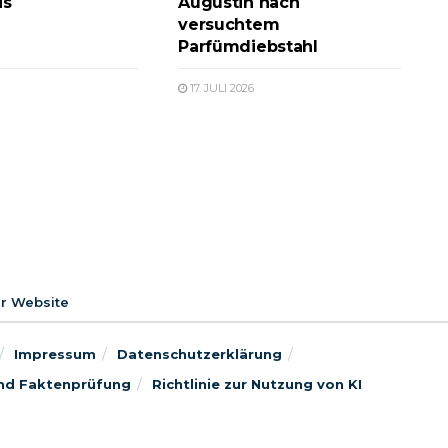
is
Augustin nach
versuchtem
Parfümdiebstahl
17. JULI 2026
er Website
Impressum
Datenschutzerklärung
 und Faktenprüfung
Richtlinie zur Nutzung von KI