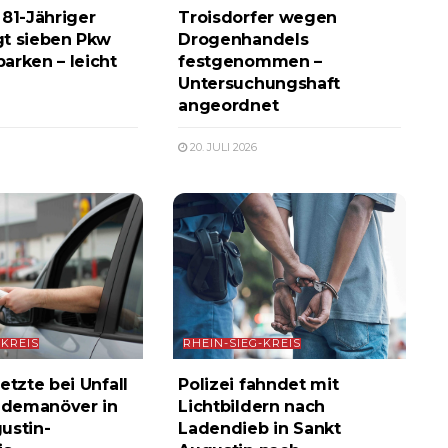
 81-Jähriger
Troisdorfer wegen
t sieben Pkw
Drogenhandels
arken – leicht
festgenommen –
Untersuchungshaft
angeordnet
20. JULI 2026
-KREIS
RHEIN-SIEG-KREIS
etzte bei Unfall
Polizei fahndet mit
demanöver in
Lichtbildern nach
ustin-
Ladendieb in Sankt