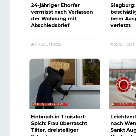
24-jähriger Eitorfer
Siegburg:
vermisst nach Verlassen
beschädig
der Wohnung mit
beim Ausp
Abschiedsbrief
verletzt
2. AUGUST 2026
20. JULI 2026
RHEIN-SIEG-KREIS
RHEIN-SIEG
Einbruch in Troisdorf-
Leichtverl
Spich: Frau überrascht
nach Wen
Täter, dreistelliger
Sankt Aug