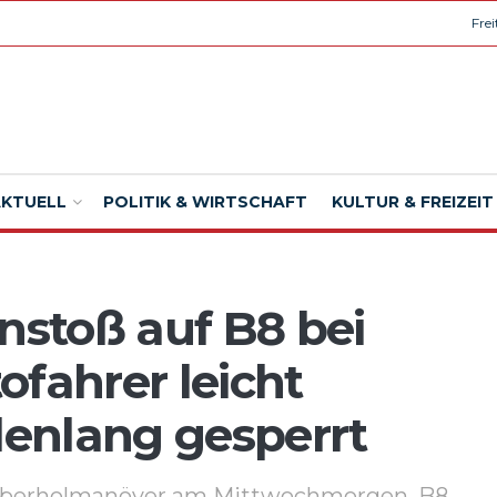
Fre
AKTUELL
POLITIK & WIRTSCHAFT
KULTUR & FREIZEIT
stoß auf B8 bei
ofahrer leicht
ndenlang gesperrt
h Überholmanöver am Mittwochmorgen. B8