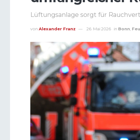
Lüftungsanlage sorgt für Rauchve
von
Alexander Franz
26. Mai 2026
in
Bonn
,
Feu